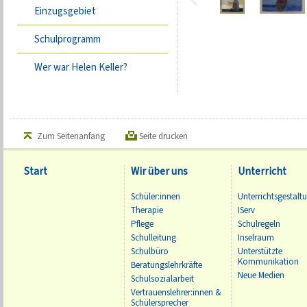
Einzugsgebiet
Schulprogramm
Wer war Helen Keller?
Zum Seitenanfang
Seite drucken
Start
Wir über uns
Unterricht
Schüler:innen
Unterrichtsgestalt
Therapie
IServ
Pflege
Schulregeln
Schulleitung
Inselraum
Schulbüro
Unterstützte
Kommunikation
Beratungslehrkräfte
Neue Medien
Schulsozialarbeit
Vertrauenslehrer:innen &
Schülersprecher