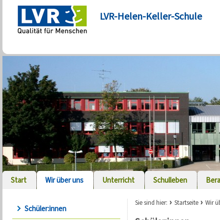
LVR-Helen-Keller-Schule
Start
Wir über uns
Unterricht
Schulleben
Ber
Sie sind hier:
Startseite
Wir ü
Schüler:innen