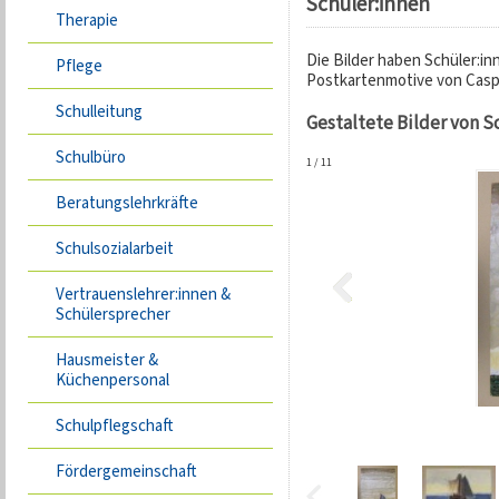
Schüler:innen
Therapie
Die Bilder haben Schüler:in
Pflege
Postkartenmotive von Caspa
Schulleitung
Gestaltete Bilder von S
Schulbüro
1
/
11
Beratungslehrkräfte
Schulsozialarbeit
Vertrauenslehrer:innen &
Schülersprecher
Hausmeister &
Küchenpersonal
Schulpflegschaft
Fördergemeinschaft