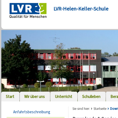
LVR-Helen-Keller-Schule
Start
Wir über uns
Unterricht
Schulleben
Ber
Sie sind hier:
Startseite
Down
Anfahrtsbeschreibung