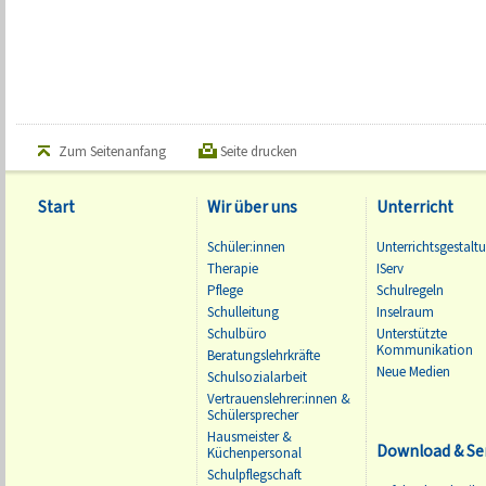
Zum Seitenanfang
Seite drucken
Start
Wir über uns
Unterricht
Schüler:innen
Unterrichtsgestalt
Therapie
IServ
Pflege
Schulregeln
Schulleitung
Inselraum
Schulbüro
Unterstützte
Kommunikation
Beratungslehrkräfte
Neue Medien
Schulsozialarbeit
Vertrauenslehrer:innen &
Schülersprecher
Hausmeister &
Download & Se
Küchenpersonal
Schulpflegschaft