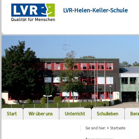
LVR-Helen-Keller-Schule
Start
Wir über uns
Unterricht
Schulleben
Ber
Sie sind hier:
Startseite